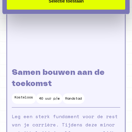
Selectie toestaan
Minoren
Samen bouwen aan de
toekomst
Kosteloos
6
maanden
40 uur p/w
Randstad
Leg een sterk fundament voor de rest
van je carrière. Tijdens deze minor