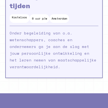
tijden
Kosteloos
6
maanden
8 uur p/w
Amsterdam
Onder begeleiding van o.a.
wetenschappers, coaches en
ondernemers ga je aan de slag met
jouw persoonlijke ontwikkeling en
het leren nemen van maatschappelijke
verantwoordelijkheid.