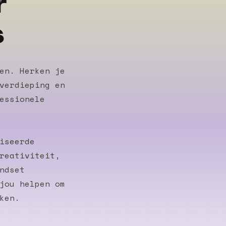
r
s
en. Herken je
verdieping en
essionele
iseerde
reativiteit,
ndset
jou helpen om
ken.