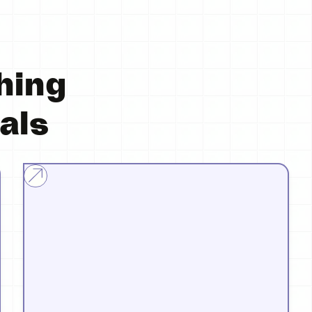
hing
als