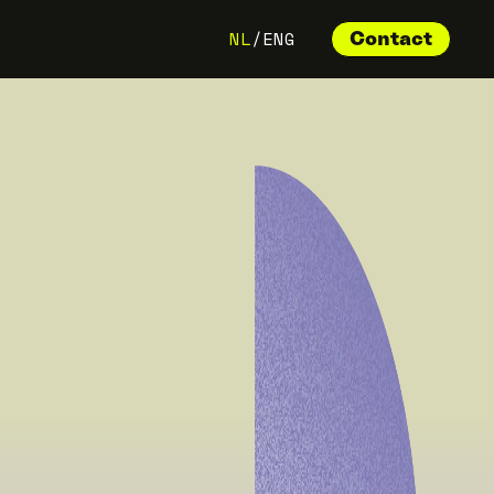
NL
/
ENG
Contact