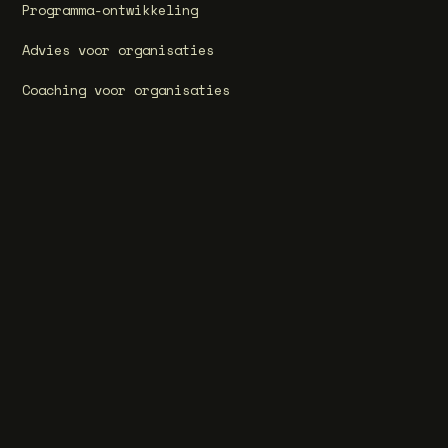
Programma-ontwikkeling
Advies voor organisaties
Coaching voor organisaties
Training voor organisaties
Partner worden
Cases
Onze programma's
Bildung Halfjaar-programma
Bildung voor Docenten
Masterclass Retorica