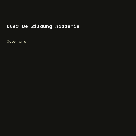
Over De Bildung Academie
Over ons
Wat is Bildung?
Bijzonder kenmerk Bildung
Vacatures
Privacyverklaring
Algemene voorwaarden
Cookieverklaring