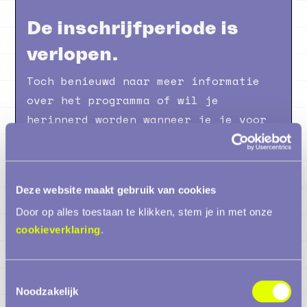
De inschrijfperiode is
verlopen.
Toch benieuwd naar meer informatie
over het programma of wil je
herinnerd worden wanneer je je voor
de volgende periode kan inschrijven?
Laat dan je e-mail achter en we
houden je op de hoogte.
Deze website maakt gebruik van cookies
E-mailadres
Door op alles toestaan te klikken, stem je in met onze
cookieverklaring
.
Ik accepteer jullie
privacybeleid.
Toestemmingsselectie
Noodzakelijk