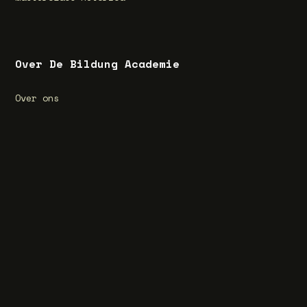
Over De Bildung Academie
Over ons
Wat is Bildung?
Bijzonder kenmerk Bildung
Vacatures
Privacyverklaring
Algemene voorwaarden
Cookieverklaring