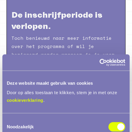
De inschrijfperiode is
verlopen.
Toch benieuwd naar meer informatie
over het programma of wil je
herinnerd worden wanneer je je voor
de volgende periode kan inschrijven?
Laat dan je e-mail achter en we
houden je op de hoogte.
Deze website maakt gebruik van cookies
Door op alles toestaan te klikken, stem je in met onze
E-mailadres
cookieverklaring
.
Ik accepteer jullie
privacybeleid.
Toestemmingsselectie
Noodzakelijk