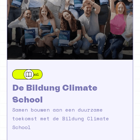
Verhaal
De Bildung Climate
School
Samen bouwen aan een duurzame
toekomst met de Bildung Climate
School