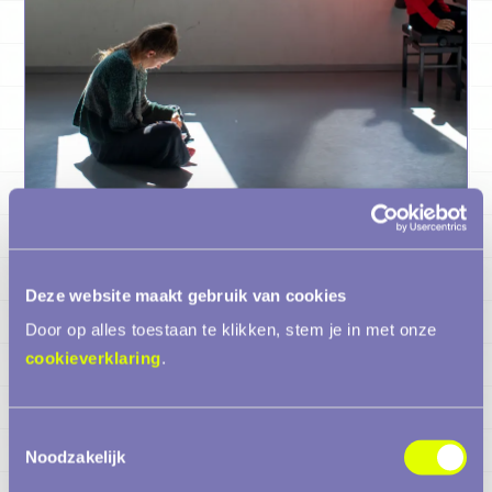
Verhaal
Deze website maakt gebruik van cookies
Bildung is ook: ruimte in
Door op alles toestaan te klikken, stem je in met onze
relatie
cookieverklaring
.
Toestemmingsselectie
Noodzakelijk