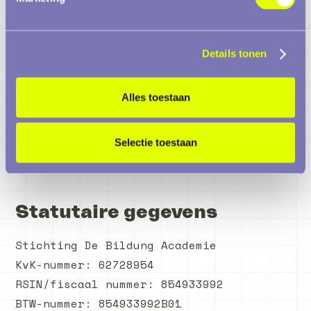
Wil je ons steunen om onze activiteiten
voort te zetten, die nodig zijn om onze
Details tonen
missie te realiseren?
Alles toestaan
Je kunt doneren via:
Selectie toestaan
IBAN: NL06 TRIO 0390 1042 48
RSIN: 854933992
Statutaire gegevens
Stichting De Bildung Academie
KvK-nummer: 62728954
RSIN/fiscaal nummer: 854933992
BTW-nummer: 854933992B01